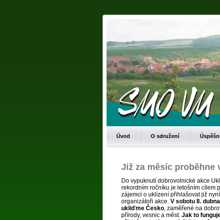
Úvod
O sdružení
Úspěšné
Již za měsíc proběhne ve
Do vypuknutí dobrovolnické akce Uk
rekordním ročníku je letošním cílem
zájemci o uklízení přihlašovat již ny
organizátoři akce.
V sobotu 8. dubn
ukliďme Česko
, zaměřené na dobrov
přírody, vesnic a měst.
Jak to funguj