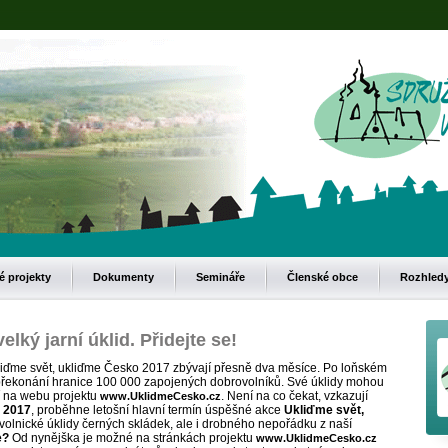
 projekty
Dokumenty
Semináře
Členské obce
Rozhled
lký jarní úklid. Přidejte se!
liďme svět, ukliďme Česko 2017 zbývají přesně dva měsíce. Po loňském
 překonání hranice 100 000 zapojených dobrovolníků. Své úklidy mohou
ní na webu projektu
. Není na co čekat, vzkazují
www.UklidmeCesko.cz
a 2017
, proběhne letošní hlavní termín úspěšné akce
Ukliďme svět,
olnické úklidy černých skládek, ale i drobného nepořádku z naší
e?
Od nynějška je možné na stránkách projektu
www.UklidmeCesko.cz