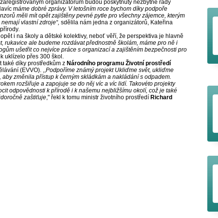
m zaregistrovaným organizátorům budou poskytnuty nezbytné rady
Navíc m
áme dobré zprávy.
V letošním roce bychom díky podpoře
onzorů měli mít opět zajištěny pevné pytle pro všechny zájemce, kterým
nemají vlastní zdroje“,
sdělila nám jedna z organizátorů, Kateřina
přírody
.
 opět i na školy a dětské kolektivy, neboť věří, že perspektiva je hlavně
t, rukavice ale budeme rozdávat přednostně školám, máme pro ně i
ům ušetřit co nejvíce práce s organizací a zajištěním bezpečnosti pro
k uklízelo přes 300 škol.
 také díky prostředkům z
Národního programu Životní prostředí
lávání (EVVO). ,,
Podpoříme známý projekt Ukliďme svět, ukliďme
t, aby změnila přístup k černým skládkám a nakládání s odpadem.
okem rozšiřuje a zapojuje se do něj víc a víc lidí. Takovéto projekty
cit odpovědnosti k přírodě i k našemu nejbližšímu okolí, což je také
ždoročně zaštiťuje
," řekl k tomu ministr životního prostředí
Richard