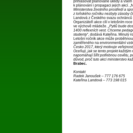
přihlašovat plánované úklidy a vše
k plánování i propagaci jejich akcí. „
Ministerstva životního prostředí a sp
z loňského ročníku nezbyly zásoby či 
Landová z Českého svazu ochránců 
Organizátoři akce cílí v letošním roce
ve výchově mládeže.
„Pytlů bude dos
1400 reflexních vest. Chceme pedagog
studenty
“, dodává Kateřina. Minulý ro
Letošní ročník akce může proběhnout
zaměřeného na environmentální vzdě
Česko 2017, který motivuje veřejnos
Oceňuji, jak se tento projekt každým r
napomáhají šířit potřebnou osvětu, po
důvod, proč tuto akci ministerstvo ka
Brabec.
Kontakt
Radek Janoušek – 777 176 675
Kateřina Landová – 773 198 015