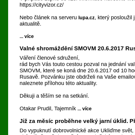
https://cityvizor.cz/
Nebo článek na serveru
, který posloužil 
lupa.cz
aktualitě.
... více
Valné shromáždění SMOVM 20.6.2017 Ru
Váření členové sdružení,
rád bych Vás touto cestou pozval na jednání v
SMOVM, které se koná dne 20.6.2017 od 10 ho
Rusavě. Pozvánku jste obdrželi na Vaše emailov
naleznete přílohou této aktuality.
Děkuji a těším se na setkání.
Otakar Prudil, Tajemník
... více
Již za měsíc proběhne velký jarní úklid. Př
Do vypuknutí dobrovolnické akce Ukliďme svět