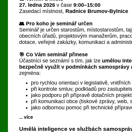
27. ledna 2026
v čase
9:00–15:00
Zasedací místnost,
Radnice Brumov-Bylnice
👥 Pro koho je seminář určen
Seminář je určen starostům, místostarostům, t
obecních úřadů, projektovým manažerům, pra
dotace, veřejné zakázky, komunikaci a administr
🎯 Co Vám seminář přinese
Účastníci se seznámí s tím, jak lze
umělou inte
bezpečně využít v podmínkách samosprávy 
zejména:
pro rychlou orientaci v legislativě, vnitřní
při kontrole smluv, podkladů pro zastupitel
jako podporu při přípravě dotačních projek
při komunikaci obce (tiskové zprávy, web, so
jako odbornou pomoc při technické přípravě
... více
Umělá inteligence ve službách samospráv: