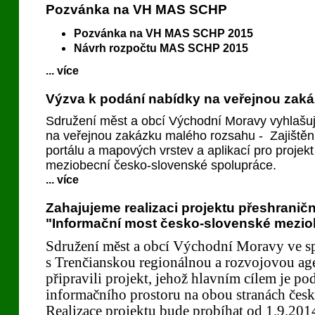
Pozvánka na VH MAS SCHP
Pozvánka na VH MAS SCHP 2015
Návrh rozpočtu MAS SCHP 2015
... více
Výzva k podání nabídky na veřejnou zak
Sdružení měst a obcí Východní Moravy vyhlašuj
na veřejnou zakázku malého rozsahu - Zajiště
portálu a mapových vrstev a aplikací pro projek
meziobecní česko-slovenské spolupráce.
... více
Zahajujeme realizaci projektu přeshranič
"Informační most česko-slovenské mezio
Sdružení měst a obcí Východní Moravy ve s
s Trenčianskou regionálnou a rozvojovou ag
připravili projekt, jehož hlavním cílem je p
informačního prostoru na obou stranách česk
Realizace projektu bude probíhat od 1.9.201