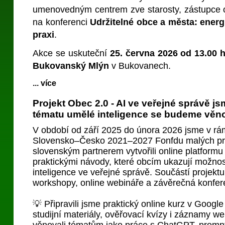
umenovedným centrem zve starosty, zástupce o
na konferenci
Udržitelné obce a města: energi
praxi
.
Akce se uskuteční
25. června 2026 od 13.00 
Bukovanský Mlýn
v Bukovanech.
... více
Projekt Obec 2.0 - AI ve veřejné správě j
tématu umělé inteligence se budeme věnov
V období od září 2025 do února 2026 jsme v rá
Slovensko–Česko 2021–2027 Fonfdu malých pro
slovenským partnerem vytvořili online platformu
praktickými návody, které obcím ukazují možnost
inteligence ve veřejné správě. Součástí projektu
workshopy, online webináře a závěrečná konfer
💡 Připravili jsme praktický online kurz v Goog
studijní materiály, ověřovací kvízy i záznamy we