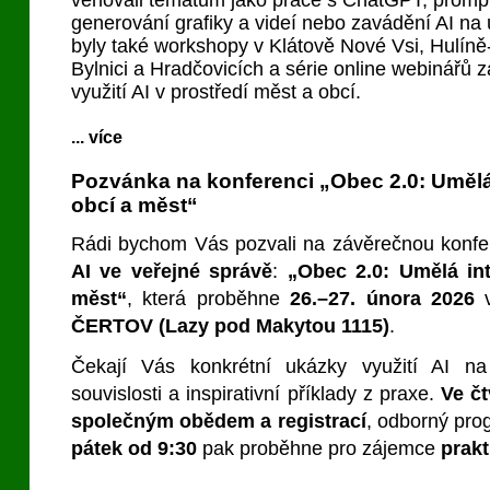
věnovali tématům jako práce s ChatGPT, prompto
generování grafiky a videí nebo zavádění AI na 
byly také workshopy v Klátově Nové Vsi, Hulíně
Bylnici a Hradčovicích a série online webinářů
využití AI v prostředí měst a obcí.
... více
Pozvánka na konferenci „Obec 2.0: Umělá 
obcí a měst“
Rádi bychom Vás pozvali na závěrečnou konfe
AI ve veřejné správě
:
„Obec 2.0: Umělá int
měst“
, která proběhne
26.–27. února 2026
ČERTOV (Lazy pod Makytou 1115)
.
Čekají Vás konkrétní ukázky využití AI n
souvislosti a inspirativní příklady z praxe.
Ve č
společným obědem a registrací
, odborný pro
pátek od 9:30
pak proběhne pro zájemce
prakt