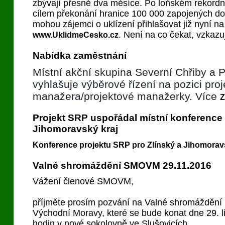
zbývají přesně dva měsíce. Po loňském rekordn
cílem překonání hranice 100 000 zapojených do
mohou zájemci o uklízení přihlašovat již nyní n
. Není na co čekat, vzkazu
www.UklidmeCesko.cz
Nabídka zaměstnání
Místní akční skupina Severní Chřiby a P
vyhlašuje výběrové řízení na pozici pro
manažera/projektové manažerky.
Více
Projekt SRP uspořádal místní konference 
Jihomoravský kraj
Konference projektu SRP pro Zlínský a Jihomorav
Valné shromáždění SMOVM 29.11.2016
Vážení členové SMOVM,
příjměte prosím pozvání na Valné shromáždění 
Východní Moravy, které se bude konat dne 29. l
hodin v nové sokolovně ve Slušovicích.