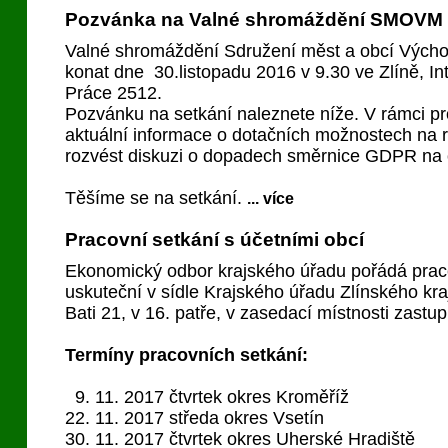
Pozvánka na Valné shromáždění SMOVM 
Valné shromáždění Sdružení měst a obcí Vých
konat dne 30.listopadu 2016 v 9.30 ve Zlíně, I
Práce 2512.
Pozvánku na setkání naleznete níže. V rámci p
aktuální informace o dotačních možnostech na 
rozvést diskuzi o dopadech směrnice GDPR na 
Těšíme se na setkání.
... více
Pracovní setkání s účetními obcí
Ekonomický odbor krajského úřadu pořádá praco
uskuteční v sídle Krajského úřadu Zlínského kra
Bati 21, v 16. patře, v zasedací místnosti zastup
Termíny pracovních setkání:
9. 11. 2017 čtvrtek okres Kroměříž
22. 11. 2017 středa okres Vsetín
30. 11. 2017 čtvrtek okres Uherské Hradiště