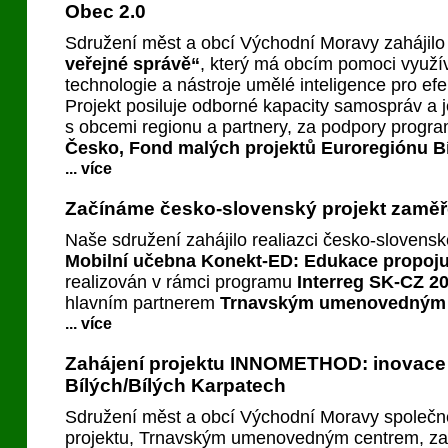
Obec 2.0
Sdružení měst a obcí Východní Moravy zahájilo
veřejné správě“
, který má obcím pomoci využív
technologie a nástroje umělé inteligence pro efe
Projekt posiluje odborné kapacity samospráv a j
s obcemi regionu a partnery, za podpory progr
Česko, Fond malých projektů Euroregiónu Bí
... více
Začínáme česko-slovenský projekt zaměř
Naše sdružení zahájilo realiazci česko-slovens
Mobilní učebna Konekt-ED: Edukace propojuj
realizován v rámci programu
Interreg SK-CZ 2
hlavním partnerem
Trnavským umenovedným
... více
Zahájení projektu INNOMETHOD: inovace 
Bílých/Bílých Karpatech
Sdružení měst a obcí Východní Moravy společn
projektu, Trnavským umenovedným centrem, zahá