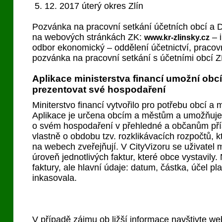
5. 12. 2017 úterý okres Zlín
Pozvánka na pracovní setkání účetních obcí a 
na webových stránkách ZK:
– 
www.kr-zlinsky.cz
odbor ekonomický – oddělení účetnictví, pracov
pozvánka na pracovní setkání s účetními obcí 
Aplikace ministerstva financí umožní obc
prezentovat své hospodaření
Miniterstvo financí vytvořilo pro potřebu obcí a m
Aplikace je určena obcím a městům a umožňuje 
o svém hospodaření v přehledné a občanům př
vlastně o obdobu tzv. rozklikávacích rozpočtů, 
na webech zveřejňují. V CityVizoru se uživatel 
úroveň jednotlivých faktur, které obce vystavil
faktury, ale hlavní údaje: datum, částka, účel pl
inkasovala.
V případě zájmu ob ližší informace navštivte w