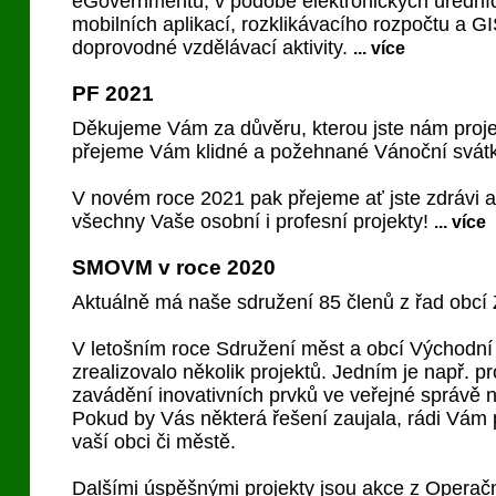
eGovernmentu, v podobě elektronických úřední
mobilních aplikací, rozklikávacího rozpočtu a GI
doprovodné vzdělávací aktivity.
... více
PF 2021
Děkujeme Vám za důvěru, kterou jste nám proje
přejeme Vám klidné a požehnané Vánoční svátk
V novém roce 2021 pak přejeme ať jste zdrávi 
všechny Vaše osobní i profesní projekty!
... více
SMOVM v roce 2020
Aktuálně má naše sdružení 85 členů z řad obcí 
V letošním roce Sdružení měst a obcí Východn
zrealizovalo několik projektů. Jedním je např. 
zavádění inovativních prvků ve veřejné správě 
Pokud by Vás některá řešení zaujala, rádi Vám
vaší obci či městě.
Dalšími úspěšnými projekty jsou akce z Operač