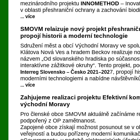
mezinárodního projektu
INNOMETHOD
– Inovat
v oblasti přeshraniční ochrany a zachování biodi
... více
SMOVM relaizuje nový projekt přeshraničn
propojí historii a moderní technologie
Sdružení měst a obcí Východní Moravy ve spolu
Klátova Nová Ves a hradem Beckov realizuje nov
názvem „Od slovanského hradiska po súčasnos
interaktívne zážitkové okruhy“. Tento projekt, 
7, propojí h
Interreg Slovensko – Česko 2021–202
moderními technologiemi a nabídne návštěvníků
... více
Zahjujeme realizaci projektu Efektivní k
východní Moravy
Pro členské obce SMOVM aktuálně začínáme rel
podpořený z OP zamětnanost.
Zapojené obce získají možnost posunout se v o
veřejností a budou pořízeny moderní komunikač