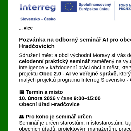
... více
Pozvánka na odborný seminář AI pro obc
Hradčovicích
Sdružení měst a obcí východní Moravy si Vás d
celodenní praktický seminář
zaměřený na využ
inteligence v každodenní práci obcí a měst, kt
projektu
Obec 2.0 - AI ve veřejné správě,
kter
malých projektů programu Interreg Slovensko -
📅 Termín a místo
10. února 2026
v čase
9:00–15:00
Obecní úřad Hradčovice
👥 Pro koho je seminář určen
Seminář je určen starostům, místostarostům, t
obecních úřadů, projektovým manažerům, pra