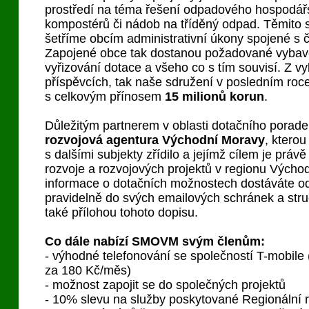
prostředí na téma řešení odpadového hospodář
kompostérů či nádob na tříděný odpad. Těmito 
šetříme obcím administrativní úkony spojené s 
Zapojené obce tak dostanou požadované vybave
vyřizování dotace a všeho co s tím souvisí. Z vy
příspěvcích, tak naše sdružení v posledním roce
s celkovým přínosem
15 milionů korun
.
Důležitým partnerem v oblasti dotačního porade
rozvojová agentura Východní Moravy
, ktero
s dalšími subjekty zřídilo a jejímž cílem je práv
rozvoje a rozvojových projektů v regionu Výcho
informace o dotačních možnostech dostáváte o
pravidelně do svých emailových schránek a str
také přílohou tohoto dopisu.
Co dále nabízí SMOVM svým členům:
- výhodné telefonování se společností T-mobile
za 180 Kč/měs)
- možnost zapojit se do společných projektů
- 10% slevu na služby poskytované Regionální 