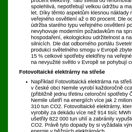
procent elektřiny. Tato světla od renomova
spolehlivá, nepotřebují velkou údržbu a ma
let. Díky těmto aspektům klesnou náklady 
veřejného osvětlení až o 80 procent. Dle o
údržba starého typu veřejného osvětlení p
nevyhovuje moderním požadavkům na sprá
hospodaření, ekologickou udržitelnost a n
silnicích. Dle dat odborného portálu Svetel
produkci světelného smogu v Evropě zbyte
15 % celkové spotřeby elektřiny na veřejné
na nevyužité světlo v Evropě se pohybují c
Fotovoltaické elektrárny na střeše
Například Fotovoltaická elektrárna na stře
v české obci Nemile vyrobí každoročně cca
(přibližně jednu třetinu celoroční spotřeby
Nemile ušetří na energiích více jak 2 milion
310 tun CO2. Fotovoltaické elektrárny, kt
vyrobily za dekádu více než 914 tisíc MWh 
ušetřily 822 000 tun uhlí a zabránily vypuš
CO2. Právě tyto dopady by si vyžádala vý
energie v běžných elektrárnách.