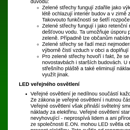
důvodů:
Zelené střechy fungují zdařile jako vý
létě ochlazují interiér budov a v zimě 
Takovouto funkčností se šetří rozpoče
Zelené střechy fungují i jako retenční
dešťovou vodu. Ta umožňuje úsporu p
zeleně. Případně lze občanům nabídn
Zelené střechy se řadí mezi nejmodern
výborně čistí vzduch v obci a doplňují
Pro zelené střechy hovoří i fakt, že se
novostavbách i starších budovách. U n
střešního pláště a také eliminují nákl
využít jinak.
LED veřejného osvětlení
Veřejné osvětlení je nedílnou součástí ka
Ze zákona je veřejné osvětlení i nutnou č
Veřejné osvětlení však přináší světelný s
náklady za elektřinu. Veřejné osvětlení sta
nevyhovující - neprospívá lidem a ani pří
ze společnosti E.ON. mohou LED světla ob