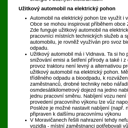
Užitkový automobil na elektrický pohon
Automobil na elektrický pohon lze využít i 
Obce se mohou inspirovat příběhem obce 
Zde funguje užitkový automobil na elektrick
pracovníci místních technických služeb a s
automobilu, je rovněž využíván pro svoz 
odpadu.
Užitkový automobil má i Vidnava. Ta si ho 
snižování emisi a šetření přírody a také i
provoz traktoru není levný a alternativou p
užitkový automobil na elektrický pohon. Mě
tříděného odpadu a bioodpadu, k rozvážen
zaměstnanců, drobné techniky nebo nářad
osmdesátikilometrový dojezd na jedno nabití
jednu pracovní směnu. Nabíjení vozu není 
provedení pracovního výkonu lze vůz napoj
Posléze je možné nastavit nabíjení (např. n
připraven k dalšímu pracovnímu výkonu
V Moravičanech řešili nahrazení tehdy ne
vozidla - místní zaměstnanci potřebovali v