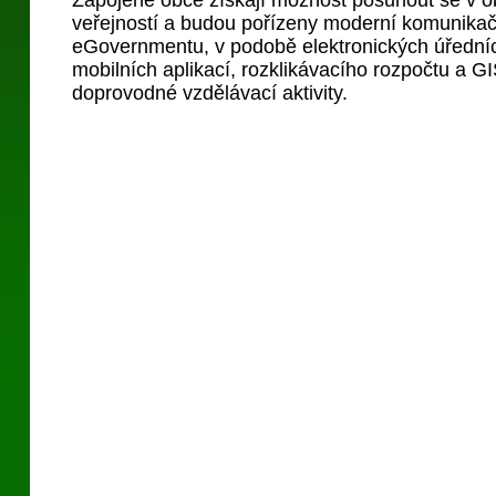
Zapojené obce získají možnost posunout se v o
veřejností a budou pořízeny moderní komunikač
eGovernmentu, v podobě elektronických úřední
mobilních aplikací, rozklikávacího rozpočtu a GI
doprovodné vzdělávací aktivity.