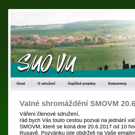
Úvod
O sdružení
Úspěšné projekty
Dokumenty
Valné shromáždění SMOVM 20.6
Váření členové sdružení,
rád bych Vás touto cestou pozval na jednání v
SMOVM, které se koná dne 20.6.2017 od 10 ho
Rusavě. Pozvánku jste obdrželi na Vaše emailov