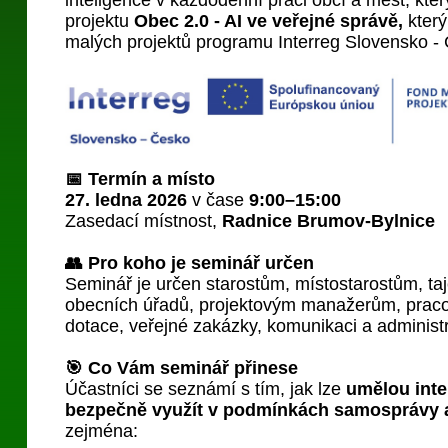
inteligence v každodenní práci obcí a měst, kt
projektu
Obec 2.0 - AI ve veřejné správě,
kter
malých projektů programu Interreg Slovensko -
📅 Termín a místo
27. ledna 2026
v čase
9:00–15:00
Zasedací místnost,
Radnice Brumov-Bylnice
👥 Pro koho je seminář určen
Seminář je určen starostům, místostarostům, t
obecních úřadů, projektovým manažerům, pra
dotace, veřejné zakázky, komunikaci a administr
🎯 Co Vám seminář přinese
Účastníci se seznámí s tím, jak lze
umělou inte
bezpečně využít v podmínkách samosprávy 
zejména: