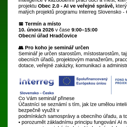
inteligence v každodenní práci obcí a měst, kt
projektu
Obec 2.0 - AI ve veřejné správě,
kter
malých projektů programu Interreg Slovensko -
📅 Termín a místo
10. února 2026
v čase
9:00–15:00
Obecní úřad Hradčovice
👥 Pro koho je seminář určen
Seminář je určen starostům, místostarostům, t
obecních úřadů, projektovým manažerům, pra
dotace, veřejné zakázky, komunikaci a administr
Co Vám seminář přinese
Účastníci se seznámí s tím, jak lze umělou intel
bezpečně využít v
podmínkách samosprávy a obecního úřadu, a t
• porozumět základnímu principu fungování AI ná